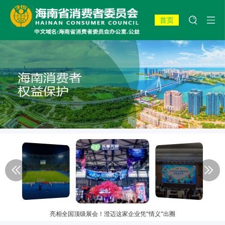
首页
亮相全国顶级展会！澄迈这家企业凭“情义”出圈