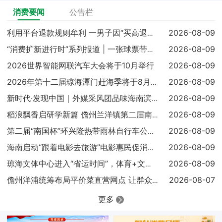
消费要闻
公告栏
2026-08-09
利用平台退款规则牟利 一男子因“买高退低”获刑
2026-08-09
“消费扩新进行时”系列报道 | 一张球票带火一地消费
2026世界智能网联汽车大会将于10月举行
2026-08-09
2026-08-09
2026年第十二届琼海潭门赶海季将于8月16日启幕，国内外非
2026-08-09
新时代·发现中国｜外媒采风团品味海南滨海城市休闲新风尚
2026-08-09
稻浪飘香启研学新篇 儋州兰洋镇第二届南罗稻田欢乐研学季启动
2026-08-09
第二届“南国杯”环兴隆热带雨林自行车公开赛暨2026骑游大会
2026-08-09
海南启动“跟着电影去旅游”电影惠民促消费活动
2026-08-09
琼海文体中心进入“省运时间”，体育+文化+旅游融合再添新地标
2026-08-07
儋州洋浦统筹布局平价菜直营网点 让群众吃上实惠放心菜
更多