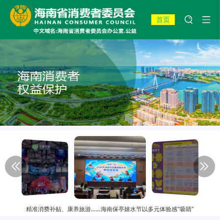
首页
精准消费补贴、康养旅游……海南保亭嬉水节以多元体验感“吸睛”