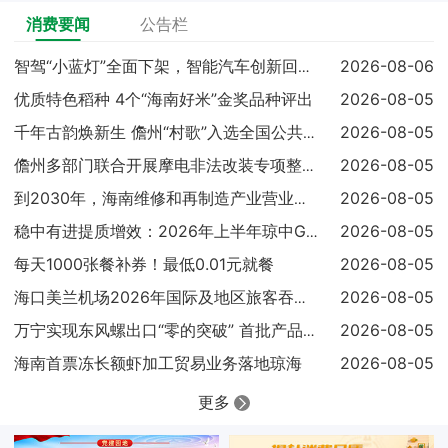
消费要闻
公告栏
2026-08-06
智驾“小蓝灯”全面下架，智能汽车创新回归安全本质
优质特色稻种 4个“海南好米”金奖品种评出
2026-08-05
2026-08-05
千年古韵焕新生 儋州“村歌”入选全国公共文化服务高质量发展典
2026-08-05
儋州多部门联合开展摩电非法改装专项整治 查扣涉案车辆25辆
2026-08-05
到2030年，海南维修和再制造产业营业收入达到300亿元
2026-08-05
稳中有进提质增效：2026年上半年琼中GDP同比增长4.1%
每天1000张餐补券！最低0.01元就餐
2026-08-05
2026-08-05
海口美兰机场2026年国际及地区旅客吞吐量已超过100万人次
2026-08-05
万宁实现东风螺出口“零的突破” 首批产品顺利输往马来西亚
海南首票冻长额虾加工贸易业务落地琼海
2026-08-05
更多