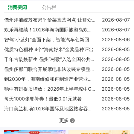
消费要闻
公告栏
2026-08-07
儋州洋浦统筹布局平价菜直营网点 让群众吃上实惠放心菜
2026-08-07
欢乐再继续！2026年海南国际旅游岛欢乐节调声狂欢嘉年华亮点
2026-08-06
智驾“小蓝灯”全面下架，智能汽车创新回归安全本质
优质特色稻种 4个“海南好米”金奖品种评出
2026-08-05
2026-08-05
千年古韵焕新生 儋州“村歌”入选全国公共文化服务高质量发展典
2026-08-05
儋州多部门联合开展摩电非法改装专项整治 查扣涉案车辆25辆
2026-08-05
到2030年，海南维修和再制造产业营业收入达到300亿元
2026-08-05
稳中有进提质增效：2026年上半年琼中GDP同比增长4.1%
每天1000张餐补券！最低0.01元就餐
2026-08-05
2026-08-05
海口美兰机场2026年国际及地区旅客吞吐量已超过100万人次
更多