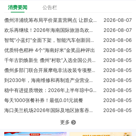
消费要闻
公告栏
2026-08-07
儋州洋浦统筹布局平价菜直营网点 让群众吃上实惠放心菜
2026-08-07
欢乐再继续！2026年海南国际旅游岛欢乐节调声狂欢嘉年华亮点
2026-08-06
智驾“小蓝灯”全面下架，智能汽车创新回归安全本质
优质特色稻种 4个“海南好米”金奖品种评出
2026-08-05
2026-08-05
千年古韵焕新生 儋州“村歌”入选全国公共文化服务高质量发展典
2026-08-05
儋州多部门联合开展摩电非法改装专项整治 查扣涉案车辆25辆
2026-08-05
到2030年，海南维修和再制造产业营业收入达到300亿元
2026-08-05
稳中有进提质增效：2026年上半年琼中GDP同比增长4.1%
每天1000张餐补券！最低0.01元就餐
2026-08-05
2026-08-05
海口美兰机场2026年国际及地区旅客吞吐量已超过100万人次
更多