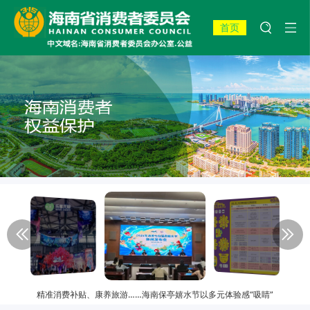
首页
精准消费补贴、康养旅游……海南保亭嬉水节以多元体验感“吸睛”