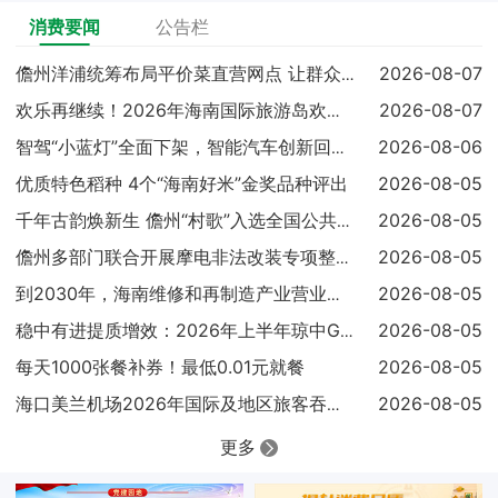
消费要闻
公告栏
2026-08-07
儋州洋浦统筹布局平价菜直营网点 让群众吃上实惠放心菜
2026-08-07
欢乐再继续！2026年海南国际旅游岛欢乐节调声狂欢嘉年华亮点
2026-08-06
智驾“小蓝灯”全面下架，智能汽车创新回归安全本质
优质特色稻种 4个“海南好米”金奖品种评出
2026-08-05
2026-08-05
千年古韵焕新生 儋州“村歌”入选全国公共文化服务高质量发展典
2026-08-05
儋州多部门联合开展摩电非法改装专项整治 查扣涉案车辆25辆
2026-08-05
到2030年，海南维修和再制造产业营业收入达到300亿元
2026-08-05
稳中有进提质增效：2026年上半年琼中GDP同比增长4.1%
每天1000张餐补券！最低0.01元就餐
2026-08-05
2026-08-05
海口美兰机场2026年国际及地区旅客吞吐量已超过100万人次
更多