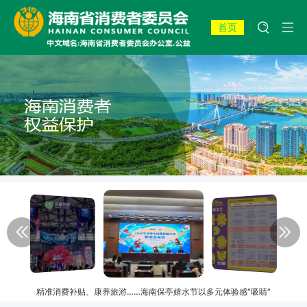
首页
精准消费补贴、康养旅游……海南保亭嬉水节以多元体验感“吸睛”