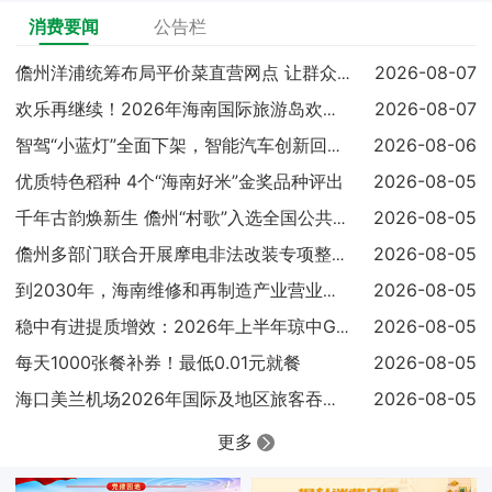
消费要闻
公告栏
2026-08-07
儋州洋浦统筹布局平价菜直营网点 让群众吃上实惠放心菜
2026-08-07
欢乐再继续！2026年海南国际旅游岛欢乐节调声狂欢嘉年华亮点
2026-08-06
智驾“小蓝灯”全面下架，智能汽车创新回归安全本质
优质特色稻种 4个“海南好米”金奖品种评出
2026-08-05
2026-08-05
千年古韵焕新生 儋州“村歌”入选全国公共文化服务高质量发展典
2026-08-05
儋州多部门联合开展摩电非法改装专项整治 查扣涉案车辆25辆
2026-08-05
到2030年，海南维修和再制造产业营业收入达到300亿元
2026-08-05
稳中有进提质增效：2026年上半年琼中GDP同比增长4.1%
每天1000张餐补券！最低0.01元就餐
2026-08-05
2026-08-05
海口美兰机场2026年国际及地区旅客吞吐量已超过100万人次
更多