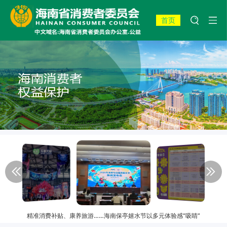
首页
精准消费补贴、康养旅游……海南保亭嬉水节以多元体验感“吸睛”