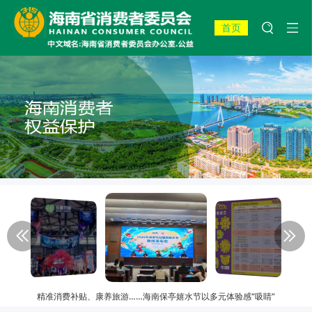
首页
精准消费补贴、康养旅游……海南保亭嬉水节以多元体验感“吸睛”