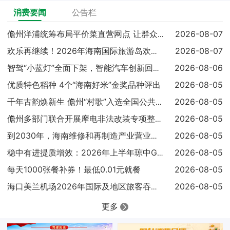
消费要闻
公告栏
2026-08-07
儋州洋浦统筹布局平价菜直营网点 让群众吃上实惠放心菜
2026-08-07
欢乐再继续！2026年海南国际旅游岛欢乐节调声狂欢嘉年华亮点
2026-08-06
智驾“小蓝灯”全面下架，智能汽车创新回归安全本质
优质特色稻种 4个“海南好米”金奖品种评出
2026-08-05
2026-08-05
千年古韵焕新生 儋州“村歌”入选全国公共文化服务高质量发展典
2026-08-05
儋州多部门联合开展摩电非法改装专项整治 查扣涉案车辆25辆
2026-08-05
到2030年，海南维修和再制造产业营业收入达到300亿元
2026-08-05
稳中有进提质增效：2026年上半年琼中GDP同比增长4.1%
每天1000张餐补券！最低0.01元就餐
2026-08-05
2026-08-05
海口美兰机场2026年国际及地区旅客吞吐量已超过100万人次
更多