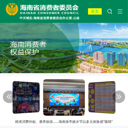
首页
精准消费补贴、康养旅游……海南保亭嬉水节以多元体验感“吸睛”