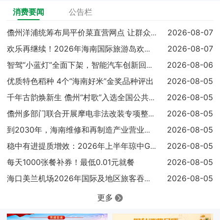
消费要闻
公告栏
2026-08-07
儋州洋浦统筹布局平价菜直营网点 让群众吃上实惠放心菜
2026-08-07
欢乐再继续！2026年海南国际旅游岛欢乐节调声狂欢嘉年华亮点
2026-08-06
智驾“小蓝灯”全面下架，智能汽车创新回归安全本质
优质特色稻种 4个“海南好米”金奖品种评出
2026-08-05
2026-08-05
千年古韵焕新生 儋州“村歌”入选全国公共文化服务高质量发展典
2026-08-05
儋州多部门联合开展摩电非法改装专项整治 查扣涉案车辆25辆
2026-08-05
到2030年，海南维修和再制造产业营业收入达到300亿元
2026-08-05
稳中有进提质增效：2026年上半年琼中GDP同比增长4.1%
每天1000张餐补券！最低0.01元就餐
2026-08-05
2026-08-05
海口美兰机场2026年国际及地区旅客吞吐量已超过100万人次
更多