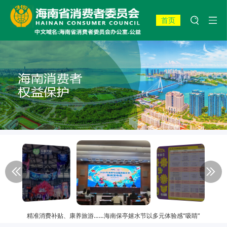
首页
精准消费补贴、康养旅游……海南保亭嬉水节以多元体验感“吸睛”