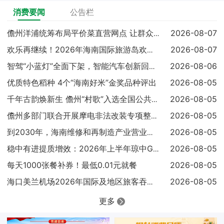
消费要闻
公告栏
2026-08-07
儋州洋浦统筹布局平价菜直营网点 让群众吃上实惠放心菜
2026-08-07
欢乐再继续！2026年海南国际旅游岛欢乐节调声狂欢嘉年华亮点
2026-08-06
智驾“小蓝灯”全面下架，智能汽车创新回归安全本质
优质特色稻种 4个“海南好米”金奖品种评出
2026-08-05
2026-08-05
千年古韵焕新生 儋州“村歌”入选全国公共文化服务高质量发展典
2026-08-05
儋州多部门联合开展摩电非法改装专项整治 查扣涉案车辆25辆
2026-08-05
到2030年，海南维修和再制造产业营业收入达到300亿元
2026-08-05
稳中有进提质增效：2026年上半年琼中GDP同比增长4.1%
每天1000张餐补券！最低0.01元就餐
2026-08-05
2026-08-05
海口美兰机场2026年国际及地区旅客吞吐量已超过100万人次
更多