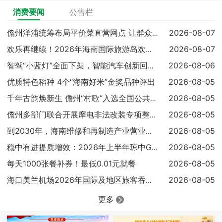
消费要闻
公告栏
2026-08-07
儋州洋浦统筹布局平价菜直营网点 让群众吃上实惠放心菜
2026-08-07
欢乐再继续！2026年海南国际旅游岛欢乐节调声狂欢嘉年华亮点
2026-08-06
智驾“小蓝灯”全面下架，智能汽车创新回归安全本质
优质特色稻种 4个“海南好米”金奖品种评出
2026-08-05
2026-08-05
千年古韵焕新生 儋州“村歌”入选全国公共文化服务高质量发展典
2026-08-05
儋州多部门联合开展摩电非法改装专项整治 查扣涉案车辆25辆
2026-08-05
到2030年，海南维修和再制造产业营业收入达到300亿元
2026-08-05
稳中有进提质增效：2026年上半年琼中GDP同比增长4.1%
每天1000张餐补券！最低0.01元就餐
2026-08-05
2026-08-05
海口美兰机场2026年国际及地区旅客吞吐量已超过100万人次
更多