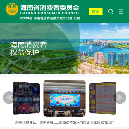
首页
精准消费补贴、康养旅游……海南保亭嬉水节以多元体验感“吸睛”