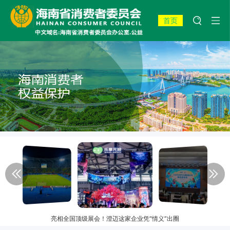
首页
亮相全国顶级展会！澄迈这家企业凭“情义”出圈