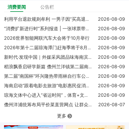
消费要闻
公告栏
2026-08-09
利用平台退款规则牟利 一男子因“买高退低”获刑
2026-08-09
“消费扩新进行时”系列报道 | 一张球票带火一地消费
2026世界智能网联汽车大会将于10月举行
2026-08-09
2026-08-09
2026年第十二届琼海潭门赶海季将于8月16日启幕，国内外非
2026-08-09
新时代·发现中国｜外媒采风团品味海南滨海城市休闲新风尚
2026-08-09
稻浪飘香启研学新篇 儋州兰洋镇第二届南罗稻田欢乐研学季启动
2026-08-09
第二届“南国杯”环兴隆热带雨林自行车公开赛暨2026骑游大会
2026-08-09
海南启动“跟着电影去旅游”电影惠民促消费活动
2026-08-09
琼海文体中心进入“省运时间”，体育+文化+旅游融合再添新地标
2026-08-07
儋州洋浦统筹布局平价菜直营网点 让群众吃上实惠放心菜
更多