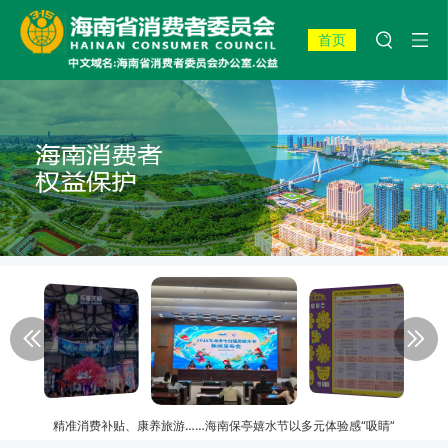
首页
精准消费补贴、康养旅游……海南保亭嬉水节以多元体验感“吸睛”