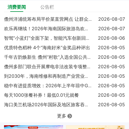
消费要闻
公告栏
2026-08-07
儋州洋浦统筹布局平价菜直营网点 让群众吃上实惠放心菜
2026-08-07
欢乐再继续！2026年海南国际旅游岛欢乐节调声狂欢嘉年华亮点
2026-08-06
智驾“小蓝灯”全面下架，智能汽车创新回归安全本质
优质特色稻种 4个“海南好米”金奖品种评出
2026-08-05
2026-08-05
千年古韵焕新生 儋州“村歌”入选全国公共文化服务高质量发展典
2026-08-05
儋州多部门联合开展摩电非法改装专项整治 查扣涉案车辆25辆
2026-08-05
到2030年，海南维修和再制造产业营业收入达到300亿元
2026-08-05
稳中有进提质增效：2026年上半年琼中GDP同比增长4.1%
每天1000张餐补券！最低0.01元就餐
2026-08-05
2026-08-05
海口美兰机场2026年国际及地区旅客吞吐量已超过100万人次
更多